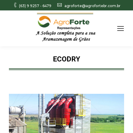
(63) 9 9257 - 6479
agroforte@agrofortebr.com.br
Search:
ECODRY
Você está aqui: