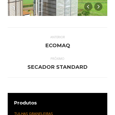
1
Navegação
ANTERIOR
do
Álbum
ECOMAQ
anterior:
Álbum
PRÓXIMO
Próximo
SECADOR STANDARD
álbum:
Produtos
TULHAS GRANELEIRAS