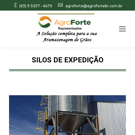
(63) 9 9257 - 6479
agroforte@agrofortebr.com.br
Search:
SILOS DE EXPEDIÇÃO
Você está aqui: