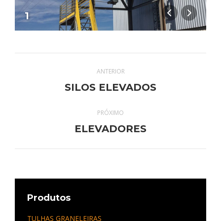
1
Navegação
ANTERIOR
do
Álbum
SILOS ELEVADOS
anterior:
Álbum
PRÓXIMO
Próximo
ELEVADORES
álbum:
Produtos
TULHAS GRANELEIRAS