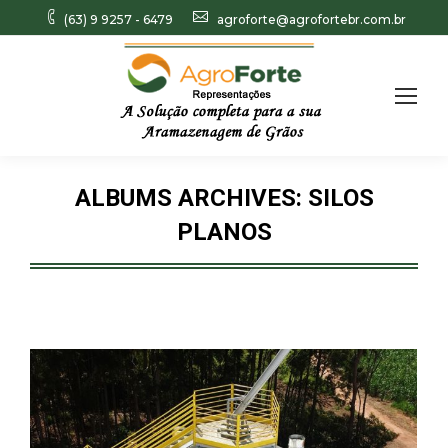
(63) 9 9257 - 6479
agroforte@agrofortebr.com.br
Search:
ALBUMS ARCHIVES:
SILOS
PLANOS
Você está aqui: